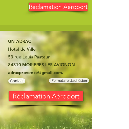
Réclamation Aéroport
UN-ADRAC
Hôtel de Ville
53 rue Louis Pasteur
84310 MORIERES LES AVIGNON
adracprovence@gmail.com
.
Contact
Formulaire d'adhésion
Réclamation Aéroport